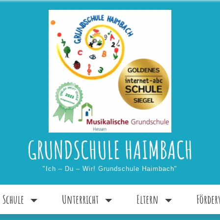
GRUNDSCHULE HAIMBACH
"Ich – Du – Wir! Grundschule Haimbach"
 Schule
Unterricht
Eltern
Förder