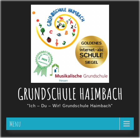
Skip
to
content
GRUNDSCHULE HAIMBACH
"Ich – Du – Wir! Grundschule Haimbach"
Menu