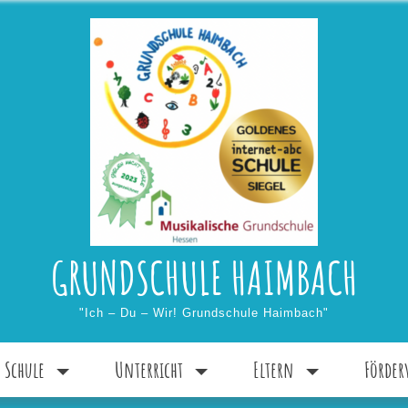
GRUNDSCHULE HAIMBACH
"Ich – Du – Wir! Grundschule Haimbach"
 Schule
Unterricht
Eltern
Förder